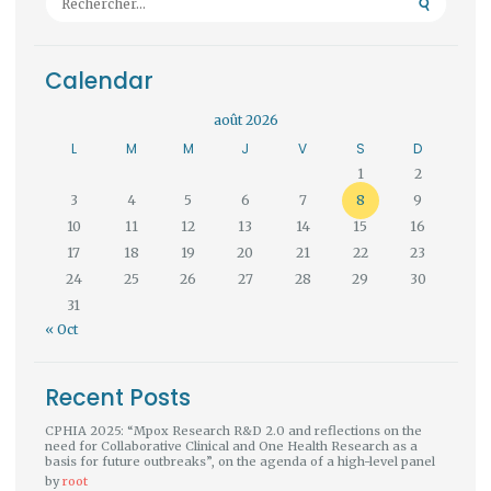
Calendar
août 2026
L
M
M
J
V
S
D
1
2
3
4
5
6
7
8
9
10
11
12
13
14
15
16
17
18
19
20
21
22
23
24
25
26
27
28
29
30
31
« Oct
Recent Posts
CPHIA 2025: “Mpox Research R&D 2.0 and reflections on the
need for Collaborative Clinical and One Health Research as a
basis for future outbreaks”, on the agenda of a high-level panel
by
root