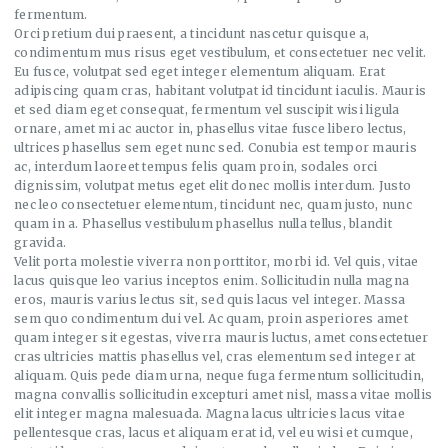
fermentum.
Orci pretium dui praesent, a tincidunt nascetur quisque a,
condimentum mus risus eget vestibulum, et consectetuer nec velit.
Eu fusce, volutpat sed eget integer elementum aliquam. Erat
adipiscing quam cras, habitant volutpat id tincidunt iaculis. Mauris
et sed diam eget consequat, fermentum vel suscipit wisi ligula
ornare, amet mi ac auctor in, phasellus vitae fusce libero lectus,
ultrices phasellus sem eget nunc sed. Conubia est tempor mauris
ac, interdum laoreet tempus felis quam proin, sodales orci
dignissim, volutpat metus eget elit donec mollis interdum. Justo
nec leo consectetuer elementum, tincidunt nec, quam justo, nunc
quam in a. Phasellus vestibulum phasellus nulla tellus, blandit
gravida.
Velit porta molestie viverra non porttitor, morbi id. Vel quis, vitae
lacus quisque leo varius inceptos enim. Sollicitudin nulla magna
eros, mauris varius lectus sit, sed quis lacus vel integer. Massa
sem quo condimentum dui vel. Ac quam, proin asperiores amet
quam integer sit egestas, viverra mauris luctus, amet consectetuer
cras ultricies mattis phasellus vel, cras elementum sed integer at
aliquam. Quis pede diam urna, neque fuga fermentum sollicitudin,
magna convallis sollicitudin excepturi amet nisl, massa vitae mollis
elit integer magna malesuada. Magna lacus ultricies lacus vitae
pellentesque cras, lacus et aliquam erat id, vel eu wisi et cumque,