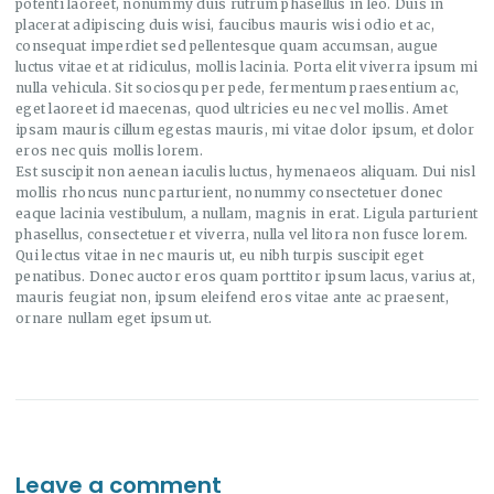
potenti laoreet, nonummy duis rutrum phasellus in leo. Duis in
placerat adipiscing duis wisi, faucibus mauris wisi odio et ac,
consequat imperdiet sed pellentesque quam accumsan, augue
luctus vitae et at ridiculus, mollis lacinia. Porta elit viverra ipsum mi
nulla vehicula. Sit sociosqu per pede, fermentum praesentium ac,
eget laoreet id maecenas, quod ultricies eu nec vel mollis. Amet
ipsam mauris cillum egestas mauris, mi vitae dolor ipsum, et dolor
eros nec quis mollis lorem.
Est suscipit non aenean iaculis luctus, hymenaeos aliquam. Dui nisl
mollis rhoncus nunc parturient, nonummy consectetuer donec
eaque lacinia vestibulum, a nullam, magnis in erat. Ligula parturient
phasellus, consectetuer et viverra, nulla vel litora non fusce lorem.
Qui lectus vitae in nec mauris ut, eu nibh turpis suscipit eget
penatibus. Donec auctor eros quam porttitor ipsum lacus, varius at,
mauris feugiat non, ipsum eleifend eros vitae ante ac praesent,
ornare nullam eget ipsum ut.
Leave a comment