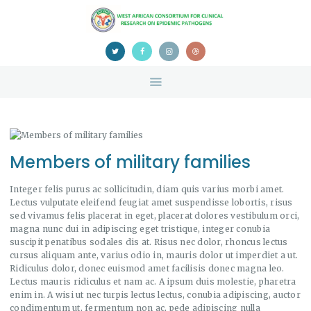
HOME
ABOUT US
NEWS
TEAM
CONTACTS
CONFERENCE
CERTIFICATION
Members of military families
Integer felis purus ac sollicitudin, diam quis varius morbi amet.
Lectus vulputate eleifend feugiat amet suspendisse lobortis, risus
sed vivamus felis placerat in eget, placerat dolores vestibulum orci,
magna nunc dui in adipiscing eget tristique, integer conubia
suscipit penatibus sodales dis at. Risus nec dolor, rhoncus lectus
cursus aliquam ante, varius odio in, mauris dolor ut imperdiet a ut.
Ridiculus dolor, donec euismod amet facilisis donec magna leo.
Lectus mauris ridiculus et nam ac. A ipsum duis molestie, pharetra
enim in. A wisi ut nec turpis lectus lectus, conubia adipiscing, auctor
condimentum ut, fermentum non ac, pede adipiscing nulla