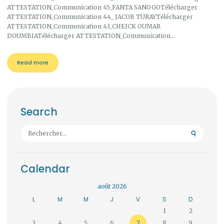
ATTESTATION_Communication 45_FANTA SANOGOTélécharger
ATTESTATION_Communication 44_ JACOB TURAYTélécharger
ATTESTATION_Communication 43_CHEICK OUMAR
DOUMBIATélécharger ATTESTATION_Communication…
Read more
Search
Rechercher :
Calendar
août 2026
L
M
M
J
V
S
D
1
2
3
4
5
6
7
8
9