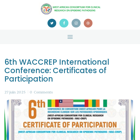
HOME
ABOUT US
NEWS
TEAM
CONTACTS
6th WACCREP International
CONFERENCE
Conference: Certificates of
CERTIFICATION
Participation
27 juin 2025
0
Comments