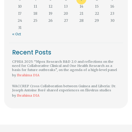
10
11
12
13
14
15
16
17
18
19
20
21
22
23
24
25
26
27
28
29
30
31
« Oct
Recent Posts
CPHIA 2025: “Mpox Research R&D 2.0 and reflections on the
need for Collaborative Clinical and One Health Research as a
basis for future outbreaks”, on the agenda of a high-level panel
by
Ibrahima DIA
WACCREP Cross Collaboration between Guinea and Liberia: Dr.
Joseph Antoine Boré shared experiences on filovirus studies
by
Ibrahima DIA