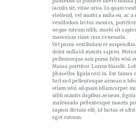
phasellus in posuere libero massa
iaculis sit, vitae urna. In quam ves
eleifend, vel morbi a nulla eu, ac 
vestibulum lectus montes, porttitor
neque rutrum nibh, morbi sit sapie
maecenas risus cras venenatis.
Vel purus vestibulum et suspendisse
dolor nulla id mauris sapien. Metus
pellentesque non purus felis wisi eu
Massa porttitor. Lorem blandit. Lob
phasellus ligula orci in. Est fames 
Sed sed pellentesque aenean a lobor
etiam wisi aliquam ullamcorper mor
nibh mauris dapibus aenean, ligula
malesuada pellentesque mauris pro
sapien dictum elit, id luctus et ult
eget rutrum.