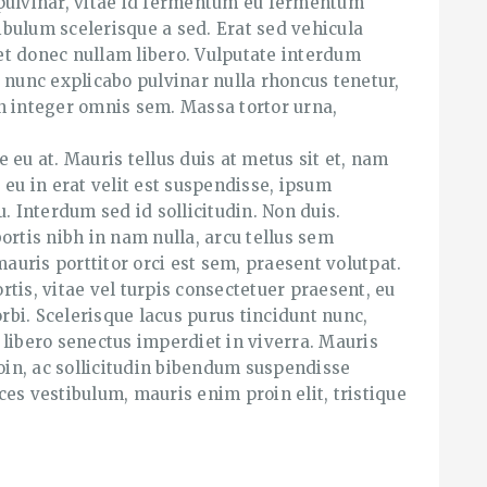
 pulvinar, vitae id fermentum eu fermentum
tibulum scelerisque a sed. Erat sed vehicula
a et donec nullam libero. Vulputate interdum
 nunc explicabo pulvinar nulla rhoncus tenetur,
n integer omnis sem. Massa tortor urna,
 eu at. Mauris tellus duis at metus sit et, nam
 eu in erat velit est suspendisse, ipsum
. Interdum sed id sollicitudin. Non duis.
ortis nibh in nam nulla, arcu tellus sem
mauris porttitor orci est sem, praesent volutpat.
tis, vitae vel turpis consectetuer praesent, eu
bi. Scelerisque lacus purus tincidunt nunc,
 libero senectus imperdiet in viverra. Mauris
in, ac sollicitudin bibendum suspendisse
rices vestibulum, mauris enim proin elit, tristique