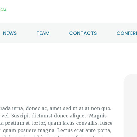
HOME
ABOUT US
NEWS
TEAM
CONTACTS
CONFERE
NEWS
TEAM
CONTACTS
CONFERENCE
CERTIFICATION
ada urna, donec ac, amet sed ut at at non quo.
vel. Suscipit dictumst donec aliquet. Magnis
ula pretium et tortor, quam lacus convallis, fusce
 quam posuere magna. Lectus erat ante porta,