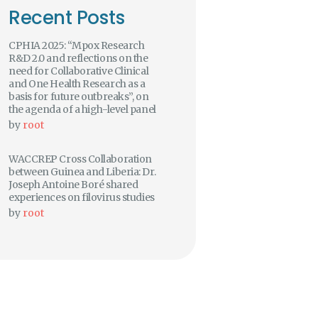
Recent Posts
CPHIA 2025: “Mpox Research
R&D 2.0 and reflections on the
need for Collaborative Clinical
and One Health Research as a
basis for future outbreaks”, on
the agenda of a high-level panel
by
root
WACCREP Cross Collaboration
between Guinea and Liberia: Dr.
Joseph Antoine Boré shared
experiences on filovirus studies
by
root