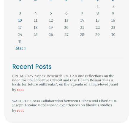
1
2
3
4
5
6
7
8
9
10
11
12
13
14
15
16
17
18
19
20
21
22
23
24
25
26
27
28
29
30
31
Mar »
Recent Posts
CPHIA 2025: “Mpox Research R&D 2.0 and reflections on the
need for Collaborative Clinical and One Health Research as a
basis for future outbreaks”, on the agenda of a high-level panel
by
root
WACCREP Cross Collaboration between Guinea and Liberia: Dr.
Joseph Antoine Boré shared experiences on filovirus studies
by
root