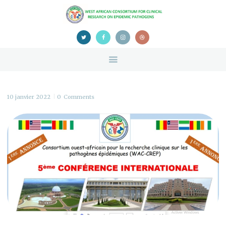
HOME
ABOUT US
NEWS
TEAM
CONTACTS
CONFERENCE
10 janvier 2022
0
Comments
CERTIFICATION